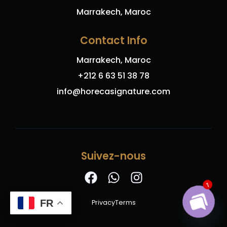
Marrakech, Maroc
Contact Info
Marrakech, Maroc
+212 6 63 51 38 78
info@horecasignature.com
Suivez-nous
1
FR
Privacy
Terms
Open