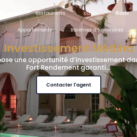
 propos
Restaurants
cafés
Riads
Appartements
Barèmes d’honoraires
Investissement Médina
pose une opportunité d’investissement da
Fort Rendement garanti…
Contacter l'agent