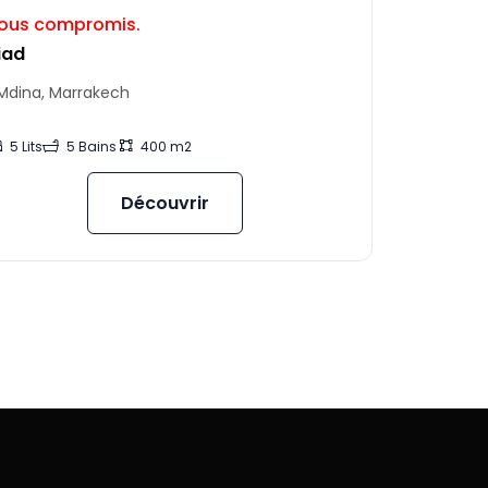
ous compromis.
iad
'Mdina, Marrakech
5 Lits
5 Bains
400 m2
Découvrir