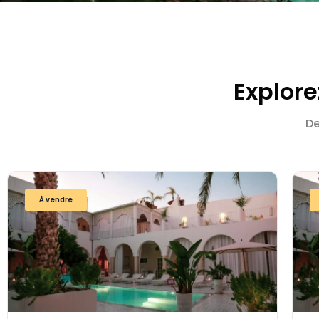
Explore
De
À vendre